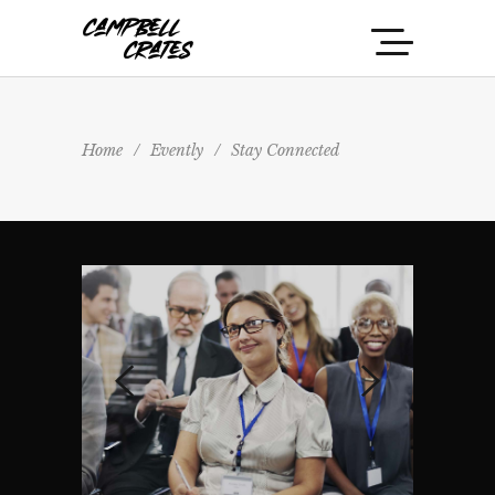
Home
/
Evently
/
Stay Connected