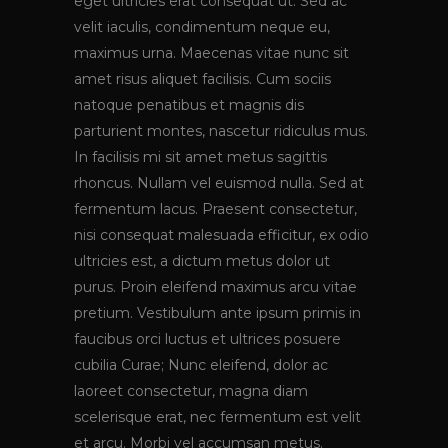
eget ultricies erat consequat ut. Sed ac
velit iaculis, condimentum neque eu,
maximus urna. Maecenas vitae nunc sit
amet risus aliquet facilisis. Cum sociis
natoque penatibus et magnis dis
parturient montes, nascetur ridiculus mus.
In facilisis mi sit amet metus sagittis
rhoncus. Nullam vel euismod nulla. Sed at
fermentum lacus. Praesent consectetur,
nisi consequat malesuada efficitur, ex odio
ultricies est, a dictum metus dolor ut
purus. Proin eleifend maximus arcu vitae
pretium. Vestibulum ante ipsum primis in
faucibus orci luctus et ultrices posuere
cubilia Curae; Nunc eleifend, dolor ac
laoreet consectetur, magna diam
scelerisque erat, nec fermentum est velit
et arcu. Morbi vel accumsan metus.