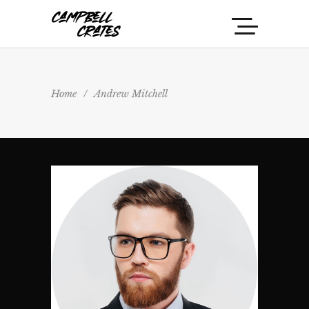
Home
/
Andrew Mitchell