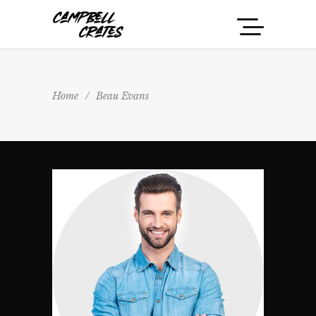
Home
/
Beau Evans