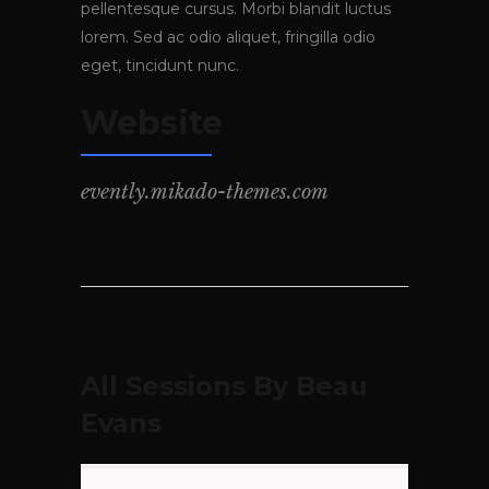
pellentesque cursus. Morbi blandit luctus
lorem. Sed ac odio aliquet, fringilla odio
eget, tincidunt nunc.
Website
evently.mikado-themes.com
All Sessions By Beau
Evans