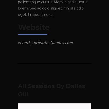
pellentesque cursus. Morbi blandit luctus
lorem. Sed ac odio aliquet, fringilla odio
eget, tincidunt nunc.
Website
evently.mikado-themes.com
All Sessions By Dallas
Gill