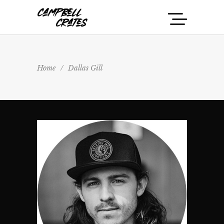
Home
/
Dallas Gill