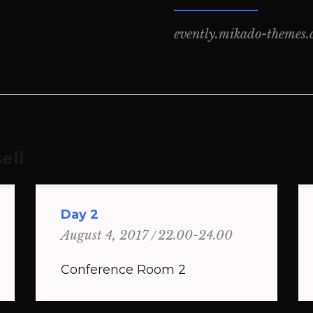
evently.mikado-themes
ell
Day 2
22.00-24.00
August 4, 2017
Conference Room 2