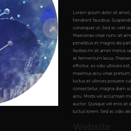
Lorem ipsum dolor sit amet, 
hendrerit faucibus. Suspendis
consequat ut. Sed ac velit 
Maecenas vitae nunc sit amet 
penatibus et magnis dis part
facilisis mi sit amet metus s
at fermentum lacus. Praesen
efficitur, ex odio ultricies e
maximus arcu vitae pretium. 
luctus et ultrices posuere cu
consectetur, magna diam sce
arcu. Morbi vel accumsan met
auctor. Quisque vel eros sit
luctus lorem. Sed ac odio aliq
Website