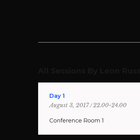
All Sessions By Leon Russ
Day 1
22.00-24.00
August 3, 2017
Conference Room 1