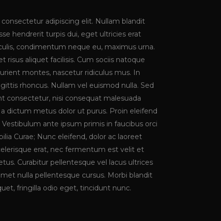
consectetur adipiscing elit. Nullam blandit
se hendrerit turpis dui, eget ultricies erat
iaculis, condimentum neque eu, maximus urna.
risus aliquet facilisis. Cum sociis natoque
urient montes, nascetur ridiculus mus. In
agittis rhoncus. Nullam vel euismod nulla. Sed
t consectetur, nisi consequat malesuada
st, a dictum metus dolor ut purus. Proin eleifend
Vestibulum ante ipsum primis in faucibus orci
bilia Curae; Nunc eleifend, dolor ac laoreet
lerisque erat, nec fermentum est velit et
us. Curabitur pellentesque vel lacus ultrices
 amet nulla pellentesque cursus. Morbi blandit
uet, fringilla odio eget, tincidunt nunc.