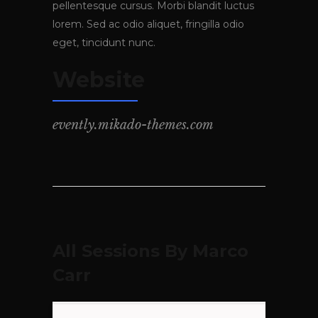
pellentesque cursus. Morbi blandit luctus
lorem. Sed ac odio aliquet, fringilla odio
eget, tincidunt nunc.
Website
evently.mikado-themes.com
All Sessions By Marco
Carr