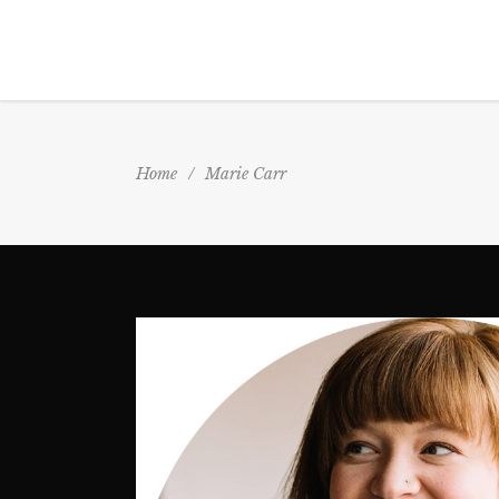
Home
/
Marie Carr