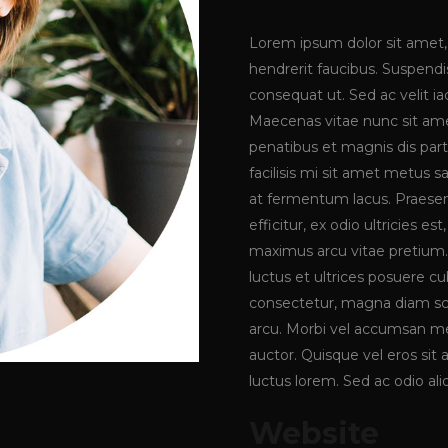
Lorem ipsum dolor sit amet, 
hendrerit faucibus. Suspendis
consequat ut. Sed ac velit 
Maecenas vitae nunc sit amet 
penatibus et magnis dis part
facilisis mi sit amet metus s
at fermentum lacus. Praesen
efficitur, ex odio ultricies e
maximus arcu vitae pretium. 
luctus et ultrices posuere cu
consectetur, magna diam sce
arcu. Morbi vel accumsan met
auctor. Quisque vel eros sit
luctus lorem. Sed ac odio aliq
Website