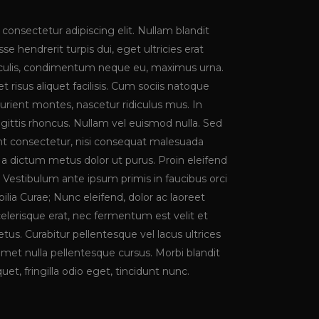
consectetur adipiscing elit. Nullam blandit
se hendrerit turpis dui, eget ultricies erat
iaculis, condimentum neque eu, maximus urna.
risus aliquet facilisis. Cum sociis natoque
urient montes, nascetur ridiculus mus. In
agittis rhoncus. Nullam vel euismod nulla. Sed
t consectetur, nisi consequat malesuada
st, a dictum metus dolor ut purus. Proin eleifend
Vestibulum ante ipsum primis in faucibus orci
bilia Curae; Nunc eleifend, dolor ac laoreet
lerisque erat, nec fermentum est velit et
us. Curabitur pellentesque vel lacus ultrices
 amet nulla pellentesque cursus. Morbi blandit
uet, fringilla odio eget, tincidunt nunc.