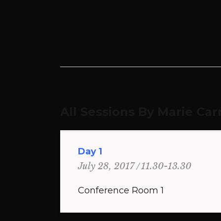
All Sessions By Marie Car
Day 1
11.30-13.30
July 28, 2017
Conference Room 1