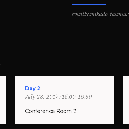
evently.mikado-themes
r
Day 2
15.00-16.30
July 28, 2017
Conference Room 2