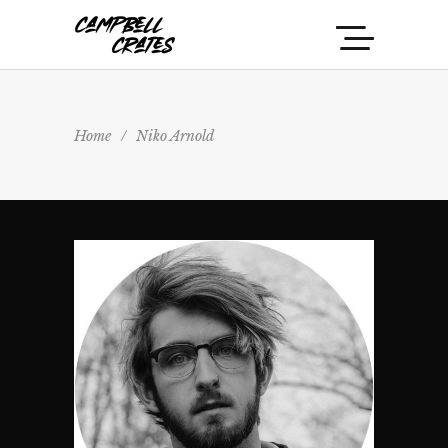
Home
/
Niko Arnold