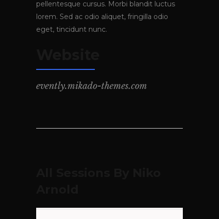
pellentesque cursus. Morbi blandit luctus
lorem. Sed ac odio aliquet, fringilla odio
eget, tincidunt nunc.
Website
evently.mikado-themes.com
All Sessions By Niko
Arnold