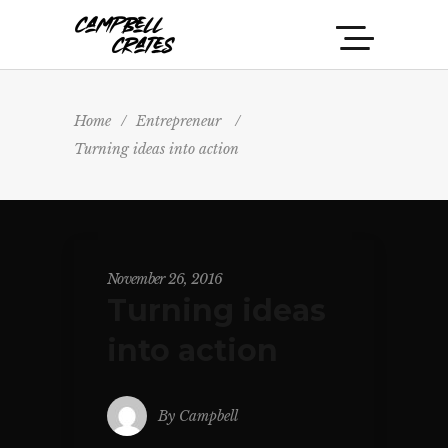
Home
/
Entrepreneur
/
Turning ideas into action
November 26, 2016
Turning ideas
into action
By
Campbell