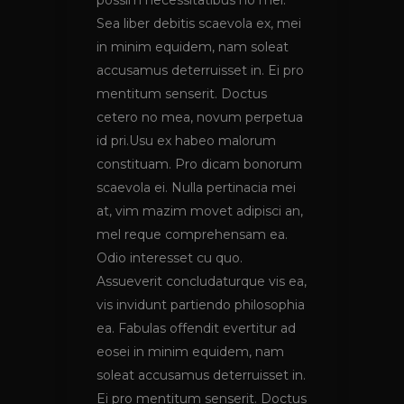
possim necessitatibus no mel.
Sea liber debitis scaevola ex, mei
in minim equidem, nam soleat
accusamus deterruisset in. Ei pro
mentitum senserit. Doctus
cetero no mea, novum perpetua
id pri.Usu ex habeo malorum
constituam. Pro dicam bonorum
scaevola ei. Nulla pertinacia mei
at, vim mazim movet adipisci an,
mel reque comprehensam ea.
Odio interesset cu quo.
Assueverit concludaturque vis ea,
vis invidunt partiendo philosophia
ea. Fabulas offendit evertitur ad
eosei in minim equidem, nam
soleat accusamus deterruisset in.
Ei pro mentitum senserit. Doctus