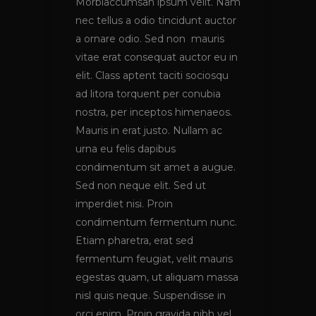
Morbiaccumsan ipsum velit. Nam
nec tellus a odio tincidunt auctor
a ornare odio. Sed non mauris
vitae erat consequat auctor eu in
elit. Class aptent taciti sociosqu
ad litora torquent per conubia
nostra, per inceptos himenaeos.
Mauris in erat justo. Nullam ac
urna eu felis dapibus
condimentum sit amet a augue.
Sed non neque elit. Sed ut
imperdiet nisi. Proin
condimentum fermentum nunc.
Etiam pharetra, erat sed
fermentum feugiat, velit mauris
egestas quam, ut aliquam massa
nisl quis neque. Suspendisse in
orci enim. Proin gravida nibh vel