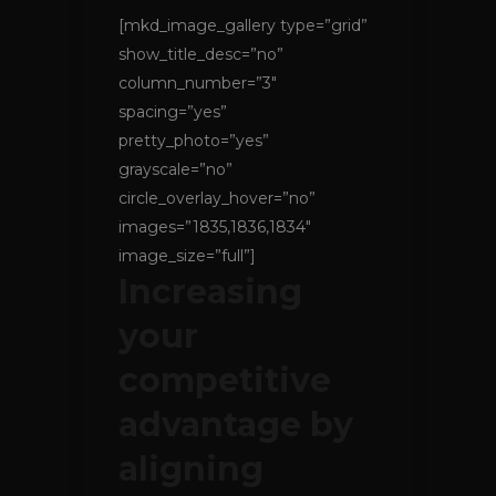
[mkd_image_gallery type=”grid”
show_title_desc=”no”
column_number=”3″
spacing=”yes”
pretty_photo=”yes”
grayscale=”no”
circle_overlay_hover=”no”
images=”1835,1836,1834″
image_size=”full”]
Increasing
your
competitive
advantage by
aligning