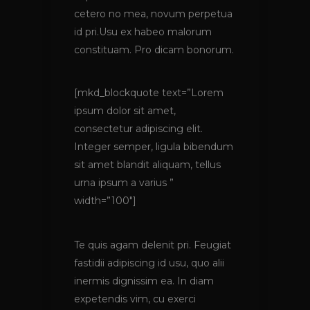
cetero no mea, novum perpetua
id pri.Usu ex habeo malorum
constituam. Pro dicam bonorum.
[mkd_blockquote text=”Lorem
ipsum dolor sit amet,
consectetur adipiscing elit.
Integer semper, ligula bibendum
sit amet blandit aliquam, tellus
urna ipsum a varius ”
width=”100″]
Te quis agam delenit pri. Feugiat
fastidii adipiscing id usu, quo alii
inermis dignissim ea. In diam
expetendis vim, cu exerci