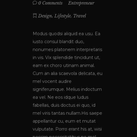
Entrepreneur
0 Comments
,
,
Design
Lifestyle
Travel
Modus quodsi aliquid ea usu. Ea
iusto consul blandit duo,
nonumes platonem interpretaris
in vis. Vix splendide tincidunt ut,
eam ex choro utinam animal.
Cum an alia scaevola delicata, eu
mel vocent audire
signiferumque. Melius indoctum
ea vel. Ne eos idque ludus
fabellas, duis doctus ei quo, id
mel viris tantas nullam.His saepe
appellantur cu, eum et mutat
vulputate. Porro erant his at, wisi