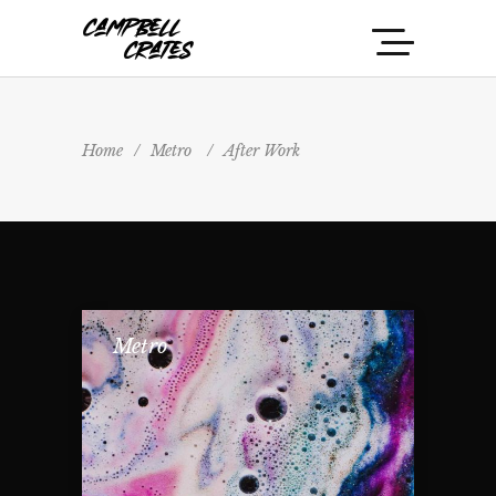
Home
/
Metro
/
After Work
Metro