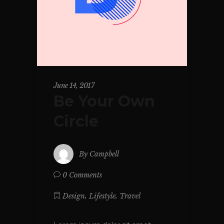
June 14, 2017
Be Your Own
Circle
By
Campbell
0 Comments
,
,
Design
Lifestyle
Travel