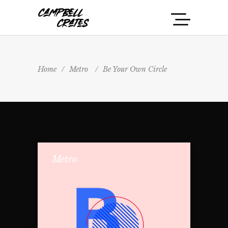
Home
/
Metro
/
Be Your Own Circle
Metro