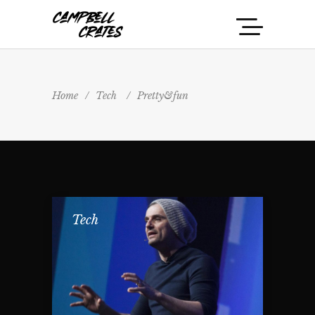
Home
/
Tech
/
Pretty&fun
Tech