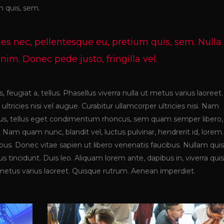
um quis, sem.
ies nec, pellentesque eu, pretium quis, sem. Nulla
m. Donec pede justo, fringilla vel.
, feugiat a, tellus. Phasellus viverra nulla ut metus varius laoreet.
tricies nisi vel augue. Curabitur ullamcorper ultricies nisi. Nam
us, tellus eget condimentum rhoncus, sem quam semper libero,
Nam quam nunc, blandit vel, luctus pulvinar, hendrerit id, lorem.
s. Donec vitae sapien ut libero venenatis faucibus. Nullam quis
s tincidunt. Duis leo. Aliquam lorem ante, dapibus in, viverra quis
ut metus varius laoreet. Quisque rutrum. Aenean imperdiet.