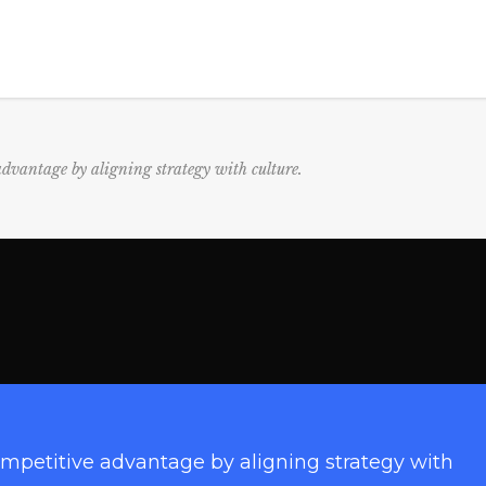
advantage by aligning strategy with culture.
ompetitive advantage by aligning strategy with