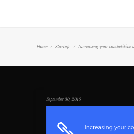
Home
/
Startup
/
Increasing your competitive 
September 30, 2016
Increasing your c