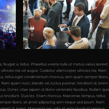
, feugiat a, tellus. Phasellus viverra nulla ut metus varius laoreet.
tricies nisi vel augue. Curabitur ullamcorper ultricies nisi. Nam
us, tellus eget condimentum rhoncus, sem quam semper libero,
Nam quam nunc, blandit vel, luctus pulvinar, hendrerit id, lorem.
s. Donec vitae sapien ut libero venenatis faucibus. Nullam quis
bus tincidunt. Duis leo. Etiam rhoncus. Maecenas tempus, tellus
per libero, sit amet adipiscing sem neque sed ipsum. Nam
endrerit id, lorem. Maecenas nec odio et ante tincidunt tempus.