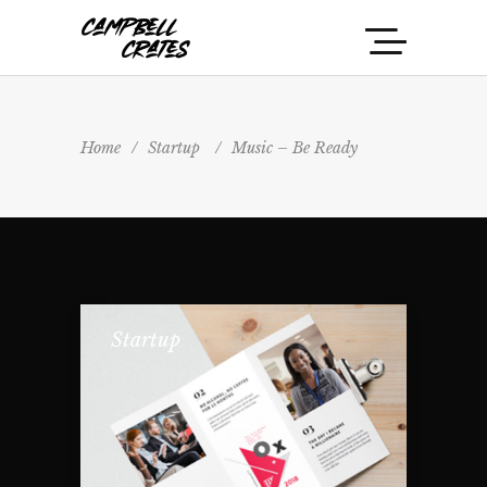
Home
/
Startup
/
Music – Be Ready
Startup