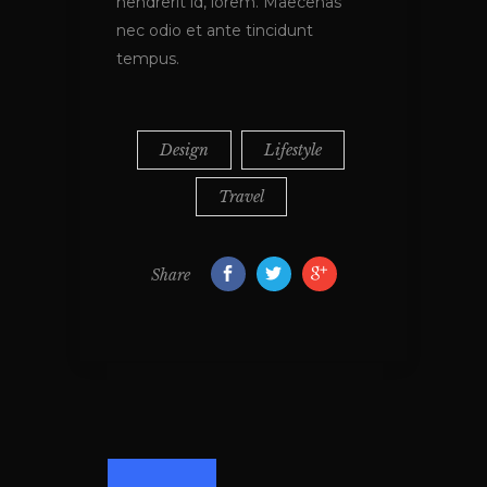
hendrerit id, lorem. Maecenas
nec odio et ante tincidunt
tempus.
Design
Lifestyle
Travel
Share