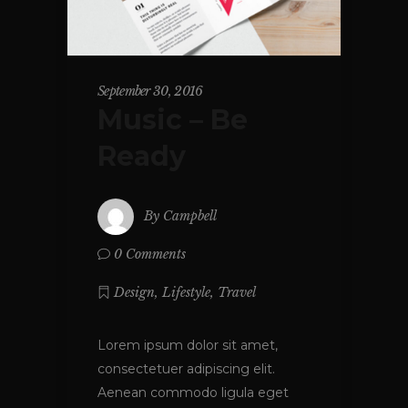
September 30, 2016
Music – Be
Ready
By
Campbell
0 Comments
,
,
Design
Lifestyle
Travel
Lorem ipsum dolor sit amet,
consectetuer adipiscing elit.
Aenean commodo ligula eget